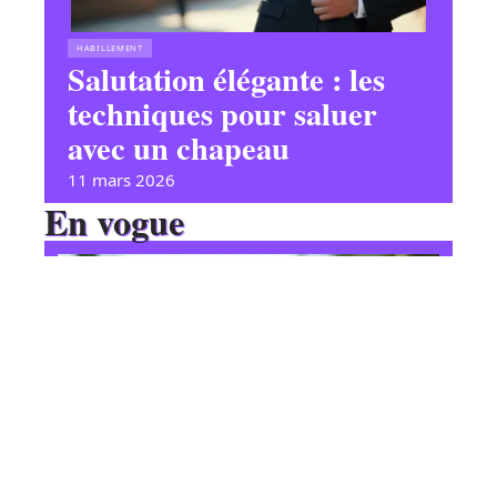
HABILLEMENT
Salutation élégante : les
techniques pour saluer
avec un chapeau
11 mars 2026
En vogue
Culture la plus rentable au
Cameroun : aperçu des
pratiques agricoles lucratives
Contact
Mentions Légales
Sitemap