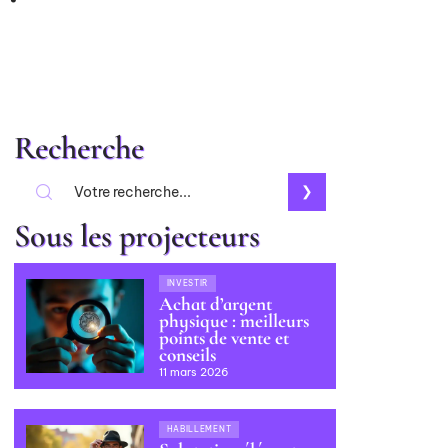
Recherche
Sous les projecteurs
INVESTIR
Achat d’argent
physique : meilleurs
points de vente et
conseils
11 mars 2026
HABILLEMENT