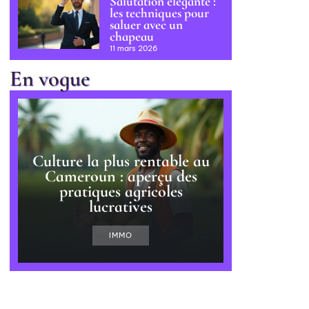
Salutation élégante :
les techniques pour
saluer avec un
chapeau
11 mars 2026
En vogue
Culture la plus rentable au
Cameroun : aperçu des
pratiques agricoles
lucratives
IMMO