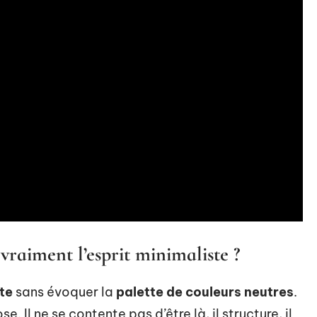
vraiment l’esprit minimaliste ?
te
sans évoquer la
palette de couleurs neutres
.
. Il ne se contente pas d’être là, il structure, il