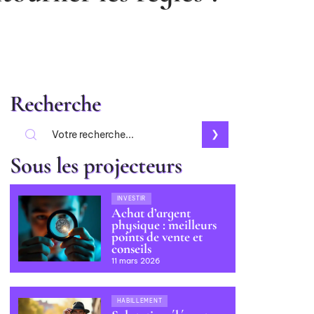
Recherche
Sous les projecteurs
INVESTIR
Achat d’argent
physique : meilleurs
points de vente et
conseils
11 mars 2026
HABILLEMENT