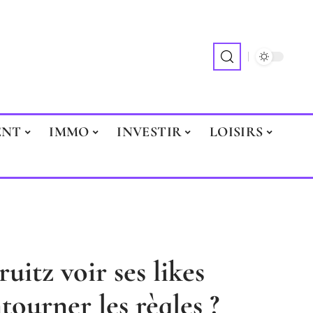
ENT
IMMO
INVESTIR
LOISIRS
itz voir ses likes
tourner les règles ?