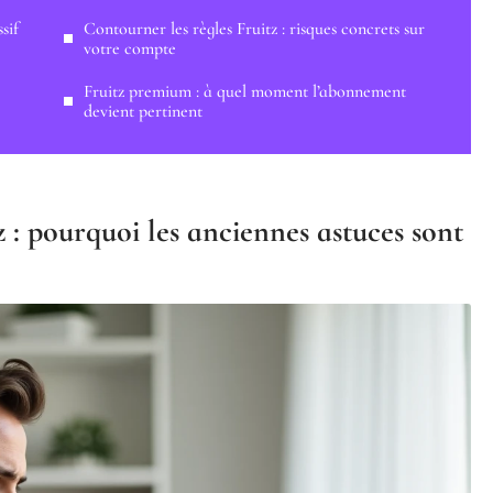
sif
Contourner les règles Fruitz : risques concrets sur
votre compte
Fruitz premium : à quel moment l’abonnement
devient pertinent
 : pourquoi les anciennes astuces sont