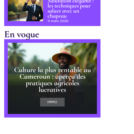
Salutation élégante :
les techniques pour
saluer avec un
chapeau
11 mars 2026
En vogue
Culture la plus rentable au
Cameroun : aperçu des
pratiques agricoles
lucratives
IMMO