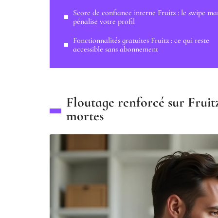
Score de confiance interne Fruitz : le swipe mas
pénalise votre profil
Fonctionnalités gratuites Fruitz : ce qui reste
accessible sans abonnement
Floutage renforcé sur Fruitz
mortes