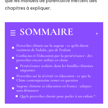
que les manuels de parentalité mettent des
chapitres à expliquer.
SOMMAIRE
Proverbes chinois sur la sagesse : ce qu’ils disent
vraiment de l’adulte, pas de l’enfant
Confucius et l’éducation par la persévérance : des
proverbes encore utilisés en classe
Persévérance scolaire dans les familles chinoises
migrantes
Proverbes sur la sévérité en éducation : ce que la
Chine contemporaine remet en question
Sagesse chinoise et éducation en France : adapter
sans dénaturer
Quels proverbes choisir pour parler à un enfant ?