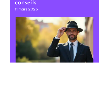
conseils
11 mars 2026
HABILLEMENT
Salutation élégante : les
techniques pour saluer avec
un chapeau