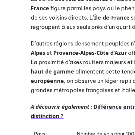
France
figure parmi les pays où le phén
Île-de-France
de ses voisins directs. L’
s
regroupent à eux seuls près d’un quart 
D’autres régions densément peuplées n’
Alpes
Provence-Alpes-Côte d’Azur
et
aff
La proximité d’axes routiers majeurs et 
haut de gamme
alimentent cette tenda
européenne
, on observe un léger repli
grandes métropoles françaises et itali
A découvrir également :
Différence entr
distinction ?
Pays
Nombre de vols pour 100