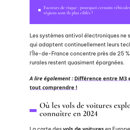
Facteurs de risque : pourquoi certains véhicules
régions sont-ils plus ciblés ?
Les systèmes antivol électroniques ne s
qui adaptent continuellement leurs tech
l’Île-de-France concentre près de 25 %
rurales restent quasiment épargnées.
A lire également :
Différence entre M3
tout comprendre !
Où les vols de voitures explo
connaître en 2024
vols de voitures
La carte des
en Europe 