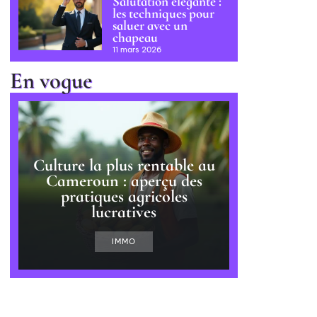
Salutation élégante :
les techniques pour
saluer avec un
chapeau
11 mars 2026
En vogue
Culture la plus rentable au
Cameroun : aperçu des
pratiques agricoles
lucratives
IMMO