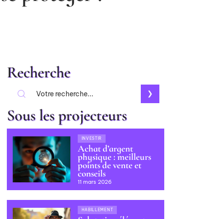
Recherche
Sous les projecteurs
INVESTIR
Achat d’argent
physique : meilleurs
points de vente et
conseils
11 mars 2026
HABILLEMENT