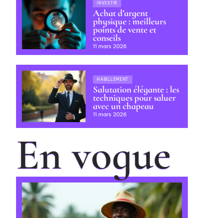
INVESTIR
Achat d’argent
physique : meilleurs
points de vente et
conseils
11 mars 2026
HABILLEMENT
Salutation élégante : les
techniques pour saluer
avec un chapeau
11 mars 2026
En vogue