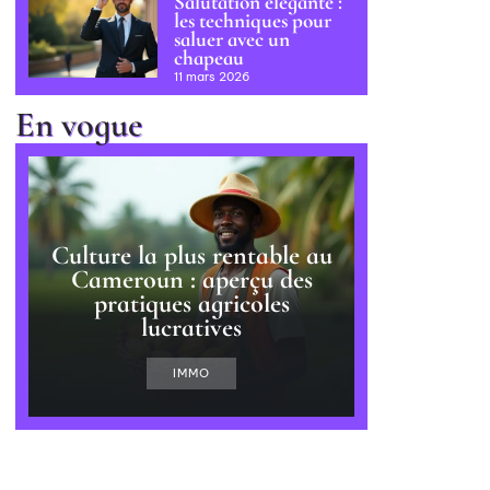
Salutation élégante :
les techniques pour
saluer avec un
chapeau
11 mars 2026
En vogue
Culture la plus rentable au
Cameroun : aperçu des
pratiques agricoles
lucratives
IMMO