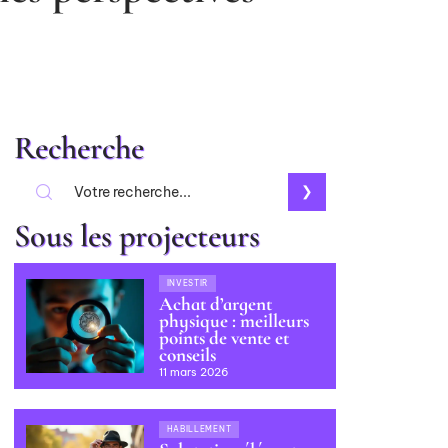
Recherche
Sous les projecteurs
INVESTIR
Achat d’argent
physique : meilleurs
points de vente et
conseils
11 mars 2026
HABILLEMENT