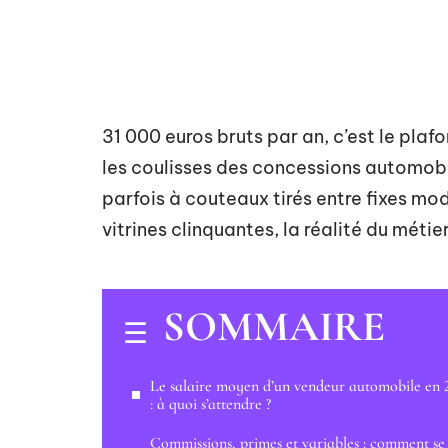
31 000 euros bruts par an, c’est le plaf
les coulisses des concessions automobil
parfois à couteaux tirés entre fixes mo
vitrines clinquantes, la réalité du méti
SOMMAIRE
Le salaire moyen d’un vendeur automobile en 
: à quoi s’attendre ?
Commissions, primes et variables : comment se