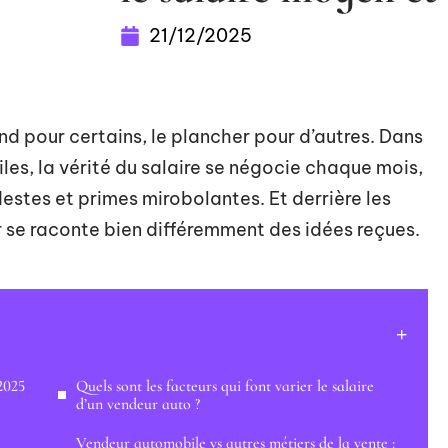
21/12/2025
ond pour certains, le plancher pour d’autres. Dans
es, la vérité du salaire se négocie chaque mois,
destes et primes mirobolantes. Et derrière les
er se raconte bien différemment des idées reçues.
2025
Quels sont les facteurs qui font varier le salaire
d’un vendeur auto ?
Vendeur automobile vs autres métiers de la vente :