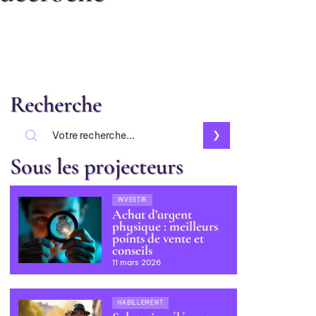
Recherche
Sous les projecteurs
INVESTIR
Achat d’argent
physique : meilleurs
points de vente et
conseils
11 mars 2026
HABILLEMENT