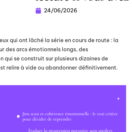
24/06/2026
x qui ont lâché la série en cours de route : la
ur des arcs émotionnels longs, des
 qui se construit sur plusieurs dizaines de
st relire à vide ou abandonner définitivement.
e
Jinx scan et cohérence émotionnelle : le vrai critère
pour décider de reprendre
Évaluer la progression narrative sans spoilers