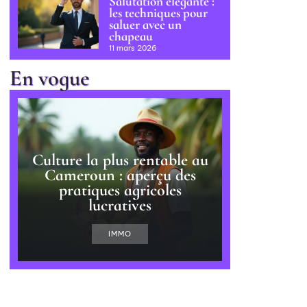
Salutation élégante :
les techniques pour
saluer avec un
chapeau
11 mars 2026
En vogue
Culture la plus rentable au
Cameroun : aperçu des
pratiques agricoles
lucratives
IMMO