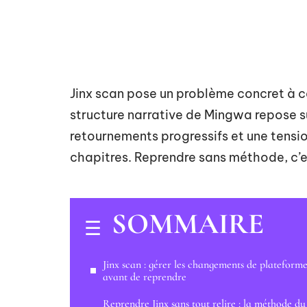
Jinx scan pose un problème concret à ceu
structure narrative de Mingwa repose s
retournements progressifs et une tension
chapitres. Reprendre sans méthode, c’e
SOMMAIRE
Jinx scan : gérer les changements de plateform
avant de reprendre
Reprendre Jinx sans tout relire : la méthode du