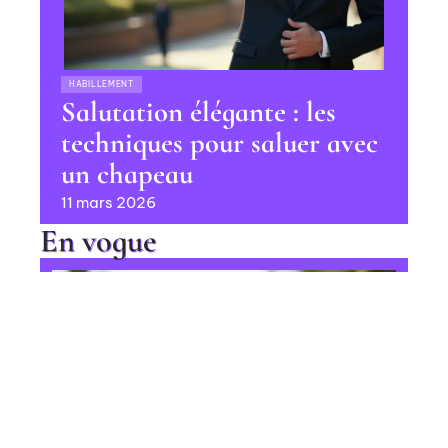
HABILLEMENT
Salutation élégante : les
techniques pour saluer avec
un chapeau
11 mars 2026
En vogue
Culture la plus rentable au