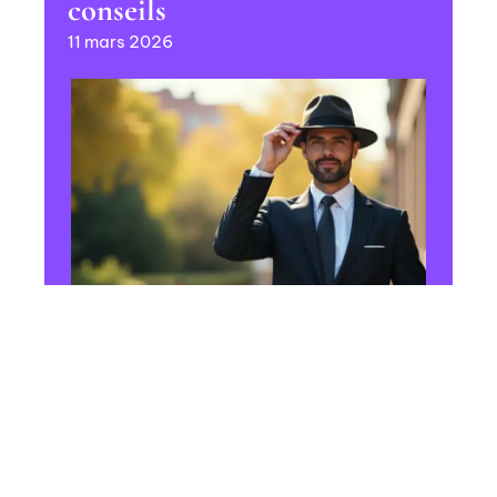
conseils
11 mars 2026
HABILLEMENT
Salutation élégante : les
techniques pour saluer avec
un chapeau