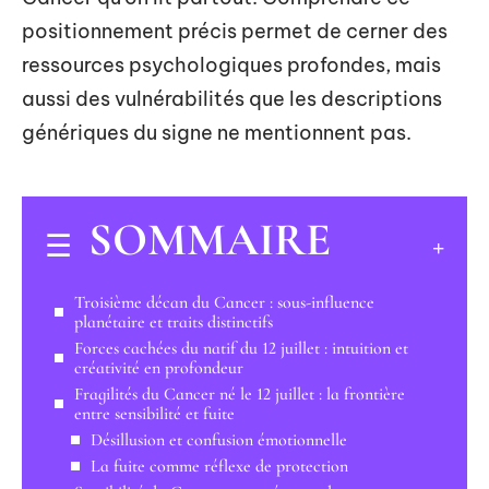
positionnement précis permet de cerner des
ressources psychologiques profondes, mais
aussi des vulnérabilités que les descriptions
génériques du signe ne mentionnent pas.
SOMMAIRE
Troisième décan du Cancer : sous-influence
planétaire et traits distinctifs
Forces cachées du natif du 12 juillet : intuition et
créativité en profondeur
Fragilités du Cancer né le 12 juillet : la frontière
entre sensibilité et fuite
Désillusion et confusion émotionnelle
La fuite comme réflexe de protection