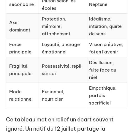
Pluton selon les
secondaire
Neptune
écoles
Protection,
Idéalisme,
Axe
mémoire,
intuition, quête
dominant
attachement
de sens
Force
Loyauté, ancrage
Vision créative,
principale
émotionnel
foi en l’avenir
Désillusion,
Fragilité
Possessivité, repli
fuite face au
principale
sur soi
réel
Empathique,
Mode
Fusionnel,
parfois
relationnel
nourricier
sacrificiel
Ce tableau met en relief un écart souvent
ignoré. Un natif du 12 juillet partage la