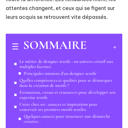
attentes changent, et ceux qui se figent sur
leurs acquis se retrouvent vite dépassés.
SOMMAIRE
Le métier de designer textile : un univers créatif aux
multiples facettes
Principales missions d’un designer textile
Quelles compétences et qualités pour se démarquer
dans la création de motifs ?
Formations, cursus et ressources pour développer son
expertise textile
Créer chez soi : astuces et inspirations pour
concevoir ses premiers motifs textiles
Quelques astuces pour structurer une démarche
créative :